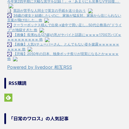
今年第2四半期に大幅な黒字を記録！」→「あまりにも見事なV字回復‥」
英語が苦手な人同士で英文の手紙を送り合おう
36歳の彼女と結婚したいのに、家族が猛反対。家族から信じられない
言葉が飛び出した… 他
クーラーボックス積んで出発→途中で買い足し…50代公務員の“ドライ
ブ”が地獄すぎた 他
【画像】長濱ねる(27歳)の乳がヤバイと話題にｗｗｗｗ1700万バズｗ
ｗｗｗｗｗｗｗｗｗ 他
【画像】人気Vチューバーさん、とんでもない姿を披露ｗｗｗｗｗｗ
ｗｗｗｗ 他
【悲報】2050年の日本、独身ボッチ祭りが現実になるとかｗｗｗｗ
他
Powered by livedoor 相互RSS
RSS購読
「日常のワロス」の人気記事