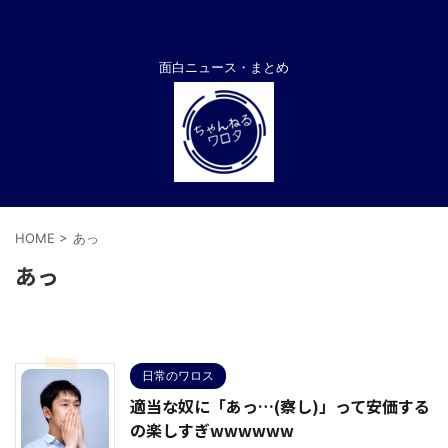
面白ニュース・まとめ
HOME
>
あっ
あっ
日常のワロス
適当な奴に「あっ…(察し)」って安価する
の楽しすぎwwwwww