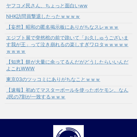
ヤフコメ民さん、ちょっと面白いww
NHK訪問員撃退したったｗｗｗｗ
【妄想】昭和の匿名掲示板にありがちなスレｗｗｗ
エジプト展で突然棺の前で跪いて「お久しゅうございま
す我が王」って泣き崩れるの楽しすぎワロタｗｗｗｗｗ
ｗｗｗｗ
【知恵】餅が大量に余ってるんだがどうしたらいいんだ
よこれWWW
東京03のツッコミにありがちなことｗｗｗ
【速報】初めてマスターボールを使ったポケモン、なん
J民の7割が一致するｗｗｗ