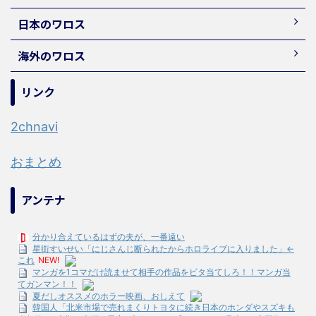
日本のワロス
海外のワロス
リンク
2chnavi
おまとめ
アンテナ
分かり合えているはずの夫が、一番遠い
星街すいせい「にじさんじ断られたからホロライブに入りました」←
これ
NEW!
マンガを1コマだけ読ませて相手の作品をビタ当てしろ！！マンガ当
てガンマン！！
夏だしオススメのホラー映画、おしえて
韓国人「北米市場で売れまくりトヨタに続き日本のホンダやスズキも