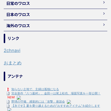
日常のワロス
日本のワロス
海外のワロス
リンク
2chnavi
おまとめ
アンテナ
知らない土地で、主婦は孤独になる
完全新作『八つ墓村』、金田一は尾上松也、場面写真を一挙公開！
NEW!
野球の守備、感覚的には「攻撃」座談会
【氷です】夏を乗り越えるための“おすすめアイテム”を紹介します