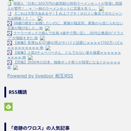
韓国人「日本に300万円の超高額な特別ラーメンセットが登場し韓国
人が驚愕！」→「一杯のラーメンセットに言葉を失う‥」
【これは大型大会あるぞ！】白上フブキ！ホロメン集合でポカジャン
大会開催！？「」
36歳の彼女と結婚したいのに、家族が猛反対。家族から信じられない
言葉が飛び出した… 他
クーラーボックス積んで出発→途中で買い足し…50代公務員の“ドライ
ブ”が地獄すぎた 他
【画像】長濱ねる(27歳)の乳がヤバイと話題にｗｗｗｗ1700万バズｗ
ｗｗｗｗｗｗｗｗｗ 他
【画像】人気Vチューバーさん、とんでもない姿を披露ｗｗｗｗｗｗ
ｗｗｗｗ 他
【悲報】2050年の日本、独身ボッチ祭りが現実になるとかｗｗｗｗ
他
Powered by livedoor 相互RSS
RSS購読
「奇跡のワロス」の人気記事