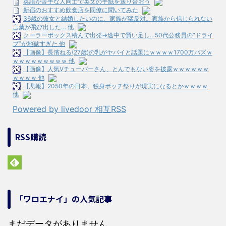
英語が苦手な人同士で英文の手紙を送り合おう
新宿のおすすめ飲食店を同僚に聞いてみた
36歳の彼女と結婚したいのに、家族が猛反対。家族から信じられない
言葉が飛び出した… 他
クーラーボックス積んで出発→途中で買い足し…50代公務員の“ドライ
ブ”が地獄すぎた 他
【画像】長濱ねる(27歳)の乳がヤバイと話題にｗｗｗｗ1700万バズｗ
ｗｗｗｗｗｗｗｗｗ 他
【画像】人気Vチューバーさん、とんでもない姿を披露ｗｗｗｗｗｗ
ｗｗｗｗ 他
【悲報】2050年の日本、独身ボッチ祭りが現実になるとかｗｗｗｗ
他
Powered by livedoor 相互RSS
RSS購読
「ワロエナイ」の人気記事
まだデータがありません。