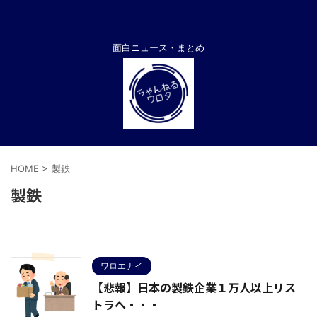
面白ニュース・まとめ
HOME
>
製鉄
製鉄
ワロエナイ
【悲報】日本の製鉄企業１万人以上リス
トラへ・・・