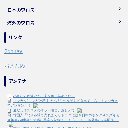
日本のワロス
海外のワロス
リンク
2chnavi
おまとめ
アンテナ
小さなすれ違いが、夫を追い詰めていく
マンガを1コマだけ読ませて相手の作品をビタ当てしろ！！マンガ当
てガンマン！！
夏だしオススメのホラー映画、おしえて
韓国人「北米市場で売れまくりトヨタに続き日本のホンダやスズキも
今年第2四半期に大幅な黒字を記録！」→「あまりにも見事なV字回復‥」