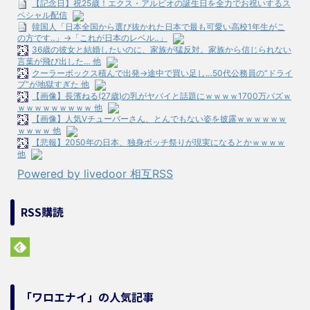
【記念日】祝25歳！エクス・アルビオの誕生日を全力でお祝いするス
ペシャル配信
韓国人「日本全国から選び抜かれた日本で最も可愛い高校1年生がこ
の方です‥」→「これが日本のレベル‥」
36歳の彼女と結婚したいのに、家族が猛反対。家族から信じられない
言葉が飛び出した… 他
クーラーボックス積んで出発→途中で買い足し…50代公務員の“ドライ
ブ”が地獄すぎた 他
【画像】長濱ねる(27歳)の乳がヤバイと話題にｗｗｗｗ1700万バズｗ
ｗｗｗｗｗｗｗｗｗ 他
【画像】人気Vチューバーさん、とんでもない姿を披露ｗｗｗｗｗｗ
ｗｗｗｗ 他
【悲報】2050年の日本、独身ボッチ祭りが現実になるとかｗｗｗｗ
他
Powered by livedoor 相互RSS
RSS購読
「ワロエナイ」の人気記事