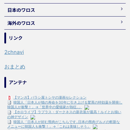
日本のワロス
海外のワロス
リンク
2chnavi
おまとめ
アンテナ
【マンガ】バラシ屋トシヤの漫画セレクション
韓国人「日本人が猫の寿命を30年に引き上げる驚異の特効薬を開発し
韓国人が衝撃！」→「世界中の愛猫家が熱狂‥」
【ホロライブ】ラプラス・ダークネスの新衣装が最高！ルイとお揃い
の神デザイン
韓国人「日本人が好む熊肉がこちらです‥日本の熊肉グルメの斬新な
メニューに韓国人も衝撃！」→「これは美味しそう」