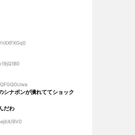
:YnXXFXGq0
ix19jQ1B0
D:GQFGQGUwa
のシナボンが潰れててショック
んだわ
aejbX/BV0