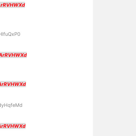
IArRVHWXd
THIfuQxP0
:IArRVHWXd
IArRVHWXd
hdyHqfeMd
IArRVHWXd