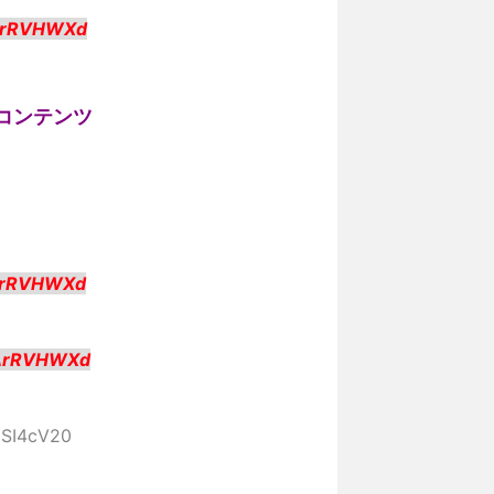
IArRVHWXd
コンテンツ
ArRVHWXd
IArRVHWXd
9SI4cV20