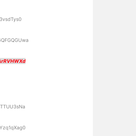
r3vsdTys0
D:GQFGQGUwa
IArRVHWXd
:hTTUU3sNa
:Yzq1qXag0