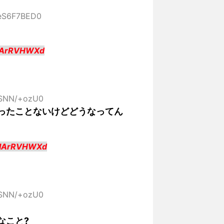
:eS6F7BED0
:IArRVHWXd
D:SNN/+ozU0
ったことないけどどうなってん
:IArRVHWXd
D:SNN/+ozU0
なこと?