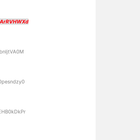
:IArRVHWXd
:bnljtVA0M
:0pesndzy0
:EHB0kDkPr