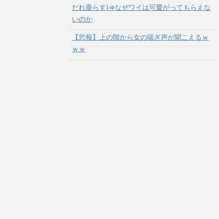
だれ垂らす)⇒なぜワイは可愛がってもらえな
いのか
【悲報】上の階から女の喘ぎ声が聞こえるｗ
ｗｗ