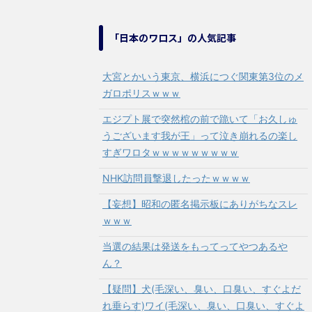
「日本のワロス」の人気記事
大宮とかいう東京、横浜につぐ関東第3位のメ
ガロポリスｗｗｗ
エジプト展で突然棺の前で跪いて「お久しゅ
うございます我が王」って泣き崩れるの楽し
すぎワロタｗｗｗｗｗｗｗｗｗ
NHK訪問員撃退したったｗｗｗｗ
【妄想】昭和の匿名掲示板にありがちなスレ
ｗｗｗ
当選の結果は発送をもってってやつあるや
ん？
【疑問】犬(毛深い、臭い、口臭い、すぐよだ
れ垂らす)ワイ(毛深い、臭い、口臭い、すぐよ