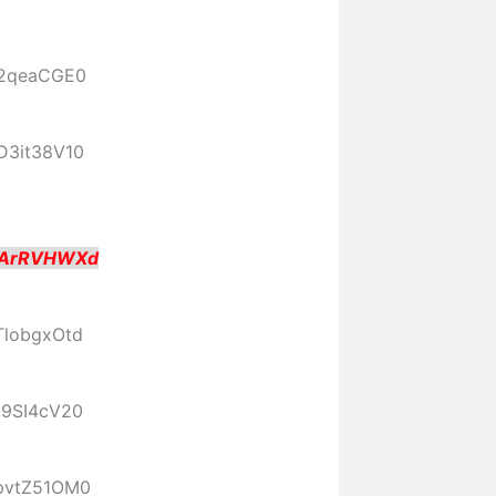
:82qeaCGE0
:D3it38V10
:IArRVHWXd
:TlobgxOtd
:J9SI4cV20
:pvtZ51OM0