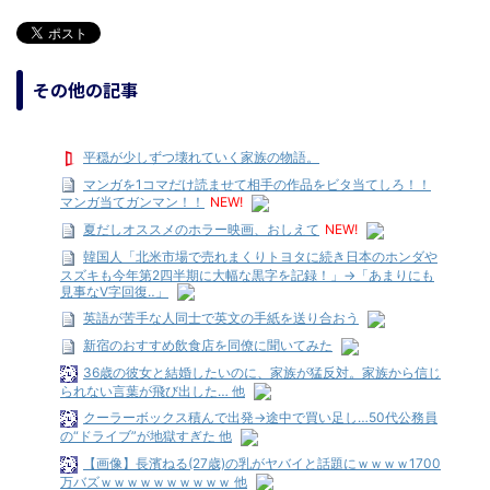
その他の記事
平穏が少しずつ壊れていく家族の物語。
マンガを1コマだけ読ませて相手の作品をビタ当てしろ！！
マンガ当てガンマン！！
NEW!
夏だしオススメのホラー映画、おしえて
NEW!
韓国人「北米市場で売れまくりトヨタに続き日本のホンダや
スズキも今年第2四半期に大幅な黒字を記録！」→「あまりにも
見事なV字回復‥」
英語が苦手な人同士で英文の手紙を送り合おう
新宿のおすすめ飲食店を同僚に聞いてみた
36歳の彼女と結婚したいのに、家族が猛反対。家族から信じ
られない言葉が飛び出した… 他
クーラーボックス積んで出発→途中で買い足し…50代公務員
の“ドライブ”が地獄すぎた 他
【画像】長濱ねる(27歳)の乳がヤバイと話題にｗｗｗｗ1700
万バズｗｗｗｗｗｗｗｗｗｗ 他