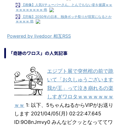
【画像】人気Vチューバーさん、とんでもない姿を披露ｗｗ
ｗｗｗｗｗｗｗｗ 他
【悲報】2050年の日本、独身ボッチ祭りが現実になるとか
ｗｗｗｗ 他
Powered by livedoor 相互RSS
「奇跡のワロス」の人気記事
エジプト展で突然棺の前で跪
いて「お久しゅうございます
我が王」って泣き崩れるの楽
しすぎワロタｗｗｗｗｗｗｗ
ｗｗ
1: 以下、5ちゃんねるからVIPがお送り
します 2021/04/05(月) 02:22:47.645
ID:9O8nJmvy0 みんなビクッとなっててワ