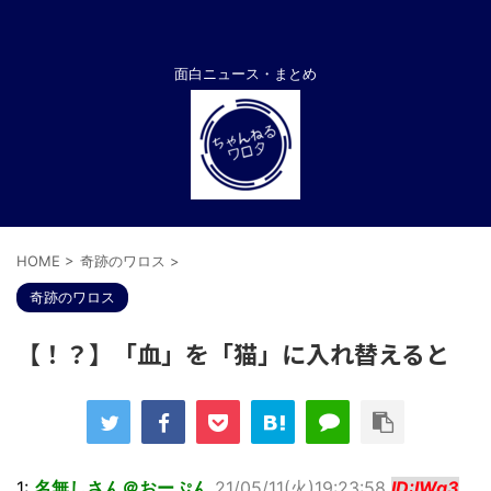
面白ニュース・まとめ
HOME
>
奇跡のワロス
>
奇跡のワロス
【！？】「血」を「猫」に入れ替えると
1:
名無しさん＠おーぷん
21/05/11(火)19:23:58
ID:IWg3