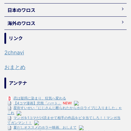
日本のワロス
海外のワロス
リンク
2chnavi
おまとめ
アンテナ
恋は疑惑に染まり、狂気へ変わる
【4コマ漫画】悲熊「ハート」
NEW!
星街すいせい「にじさんじ断られたからホロライブに入りました」←
これ
マンガを1コマだけ読ませて相手の作品をビタ当てしろ！！マンガ当
てガンマン！！
夏だしオススメのホラー映画、おしえて