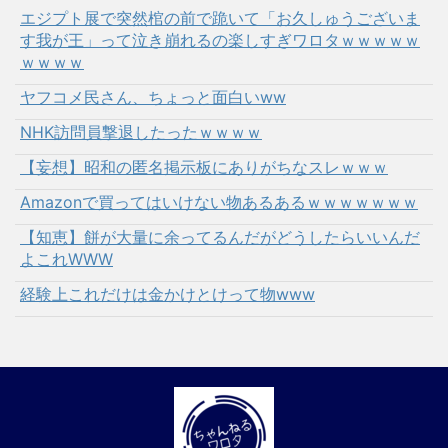
エジプト展で突然棺の前で跪いて「お久しゅうございま
す我が王」って泣き崩れるの楽しすぎワロタｗｗｗｗｗ
ｗｗｗｗ
ヤフコメ民さん、ちょっと面白いww
NHK訪問員撃退したったｗｗｗｗ
【妄想】昭和の匿名掲示板にありがちなスレｗｗｗ
Amazonで買ってはいけない物あるあるｗｗｗｗｗｗｗ
【知恵】餅が大量に余ってるんだがどうしたらいいんだ
よこれWWW
経験上これだけは金かけとけって物www