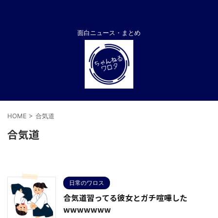
面白ニュース・まとめ
HOME
>
合気道
合気道
日常のワロス
合気道習ってる彼女とガチ喧嘩した
wwwwwww