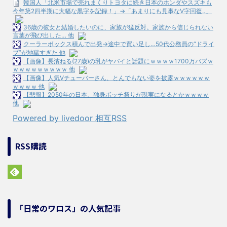
韓国人「北米市場で売れまくりトヨタに続き日本のホンダやスズキも
今年第2四半期に大幅な黒字を記録！」→「あまりにも見事なV字回復‥」
36歳の彼女と結婚したいのに、家族が猛反対。家族から信じられない
言葉が飛び出した… 他
クーラーボックス積んで出発→途中で買い足し…50代公務員の“ドライ
ブ”が地獄すぎた 他
【画像】長濱ねる(27歳)の乳がヤバイと話題にｗｗｗｗ1700万バズｗ
ｗｗｗｗｗｗｗｗｗ 他
【画像】人気Vチューバーさん、とんでもない姿を披露ｗｗｗｗｗｗ
ｗｗｗｗ 他
【悲報】2050年の日本、独身ボッチ祭りが現実になるとかｗｗｗｗ
他
Powered by livedoor 相互RSS
RSS購読
「日常のワロス」の人気記事