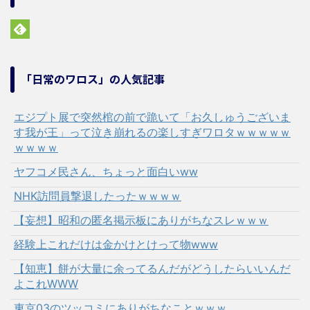
「日常のワロス」の人気記事
エジプト展で突然棺の前で跪いて「お久しゅうございま
す我が王」って泣き崩れるの楽しすぎワロタｗｗｗｗｗ
ｗｗｗｗ
ヤフコメ民さん、ちょっと面白いww
NHK訪問員撃退したったｗｗｗｗ
【妄想】昭和の匿名掲示板にありがちなスレｗｗｗ
経験上これだけは金かけとけって物www
【知恵】餅が大量に余ってるんだがどうしたらいいんだ
よこれWWW
東京03のツッコミにありがちなことｗｗｗ