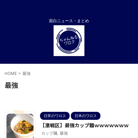
面白ニュース・まとめ
HOME
>
最強
最強
日常のワロス
日本のワロス
【激戦区】最強カップ麺ｗｗｗｗｗｗｗ
カップ麺
,
最強