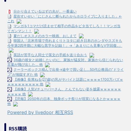
分かり合えているはずの夫が、一番遠い
星街すいせい「にじさんじ断られたからホロライブに入りました」←
これ
マンガを1コマだけ読ませて相手の作品をビタ当てしろ！！マンガ当
てガンマン！！
夏だしオススメのホラー映画、おしえて
韓国人「北米市場で売れまくりトヨタに続き日本のホンダやスズキも
今年第2四半期に大幅な黒字を記録！」→「あまりにも見事なV字回復‥」
英語が苦手な人同士で英文の手紙を送り合おう
36歳の彼女と結婚したいのに、家族が猛反対。家族から信じられない
言葉が飛び出した… 他
クーラーボックス積んで出発→途中で買い足し…50代公務員の“ドライ
ブ”が地獄すぎた 他
【画像】長濱ねる(27歳)の乳がヤバイと話題にｗｗｗｗ1700万バズｗ
ｗｗｗｗｗｗｗｗｗ 他
【画像】人気Vチューバーさん、とんでもない姿を披露ｗｗｗｗｗｗ
ｗｗｗｗ 他
【悲報】2050年の日本、独身ボッチ祭りが現実になるとかｗｗｗｗ
他
Powered by livedoor 相互RSS
RSS購読