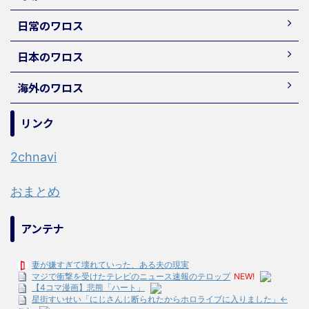
日常のワロス
日本のワロス
海外のワロス
リンク
2chnavi
おまとめ
アンテナ
妻が嫌すぎて壊れていった、ある夫の現実
マジで衝撃を受けたテレビのニュース速報のテロップ
NEW!
【4コマ漫画】悲熊「ハート」
星街すいせい「にじさんじ断られたからホロライブに入りました」←