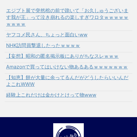
エジプト展で突然棺の前で跪いて「お久しゅうございま
す我が王」って泣き崩れるの楽しすぎワロタｗｗｗｗｗ
ｗｗｗｗ
ヤフコメ民さん、ちょっと面白いww
NHK訪問員撃退したったｗｗｗｗ
【妄想】昭和の匿名掲示板にありがちなスレｗｗｗ
Amazonで買ってはいけない物あるあるｗｗｗｗｗｗｗ
【知恵】餅が大量に余ってるんだがどうしたらいいんだ
よこれWWW
経験上これだけは金かけとけって物www