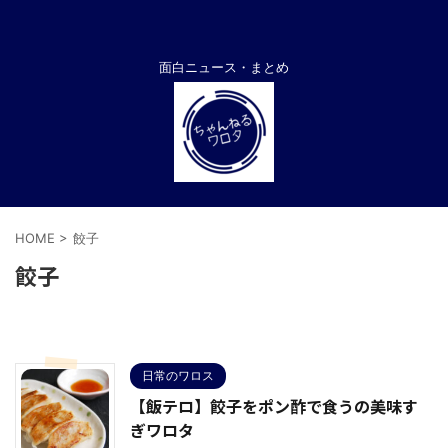
面白ニュース・まとめ
HOME
>
餃子
餃子
日常のワロス
【飯テロ】餃子をポン酢で食うの美味す
ぎワロタ