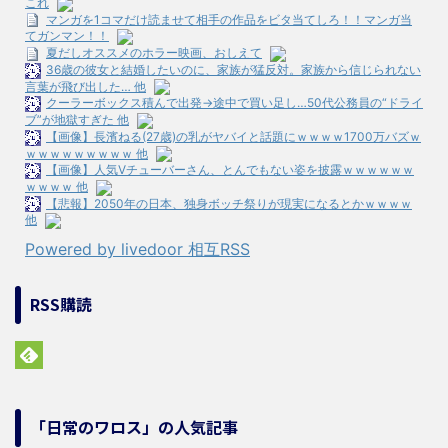
これ
マンガを1コマだけ読ませて相手の作品をビタ当てしろ！！マンガ当
てガンマン！！
夏だしオススメのホラー映画、おしえて
36歳の彼女と結婚したいのに、家族が猛反対。家族から信じられない
言葉が飛び出した… 他
クーラーボックス積んで出発→途中で買い足し…50代公務員の“ドライ
ブ”が地獄すぎた 他
【画像】長濱ねる(27歳)の乳がヤバイと話題にｗｗｗｗ1700万バズｗ
ｗｗｗｗｗｗｗｗｗ 他
【画像】人気Vチューバーさん、とんでもない姿を披露ｗｗｗｗｗｗ
ｗｗｗｗ 他
【悲報】2050年の日本、独身ボッチ祭りが現実になるとかｗｗｗｗ
他
Powered by livedoor 相互RSS
RSS購読
「日常のワロス」の人気記事