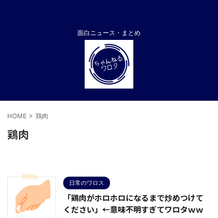
面白ニュース・まとめ
HOME
>
鶏肉
鶏肉
日常のワロス
「鶏肉がホロホロになるまで炒めつけて
ください」←意味不明すぎてワロタｗｗ