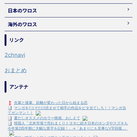
日本のワロス
海外のワロス
リンク
2chnavi
おまとめ
アンテナ
先輩と後輩、距離が変わった日から始まる恋
マンガを1コマだけ読ませて相手の作品をビタ当てしろ！！マンガ当
てガンマン！！
夏だしオススメのホラー映画、おしえて
韓国人「北米市場で売れまくりトヨタに続き日本のホンダやスズキも
今年第2四半期に大幅な黒字を記録！」→「あまりにも見事なV字回復‥」