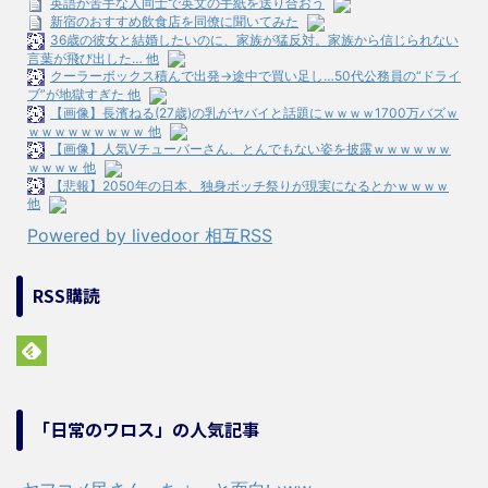
英語が苦手な人同士で英文の手紙を送り合おう
新宿のおすすめ飲食店を同僚に聞いてみた
36歳の彼女と結婚したいのに、家族が猛反対。家族から信じられない
言葉が飛び出した… 他
クーラーボックス積んで出発→途中で買い足し…50代公務員の“ドライ
ブ”が地獄すぎた 他
【画像】長濱ねる(27歳)の乳がヤバイと話題にｗｗｗｗ1700万バズｗ
ｗｗｗｗｗｗｗｗｗ 他
【画像】人気Vチューバーさん、とんでもない姿を披露ｗｗｗｗｗｗ
ｗｗｗｗ 他
【悲報】2050年の日本、独身ボッチ祭りが現実になるとかｗｗｗｗ
他
Powered by livedoor 相互RSS
RSS購読
「日常のワロス」の人気記事