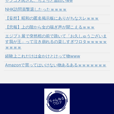
ヤフコメ民さん、ちょっと面白いww
NHK訪問員撃退したったｗｗｗｗ
【妄想】昭和の匿名掲示板にありがちなスレｗｗｗ
【悲報】上の階から女の喘ぎ声が聞こえるｗｗｗ
エジプト展で突然棺の前で跪いて「お久しゅうございま
す我が王」って泣き崩れるの楽しすぎワロタｗｗｗｗｗ
ｗｗｗｗ
経験上これだけは金かけとけって物www
Amazonで買ってはいけない物あるあるｗｗｗｗｗｗｗ