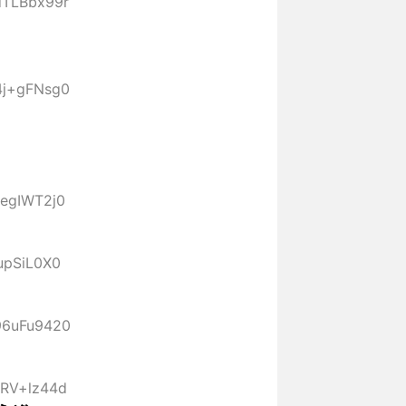
:dTLBbx99r
:4j+gFNsg0
JegIWT2j0
VupSiL0X0
:96uFu9420
:fRV+lz44d