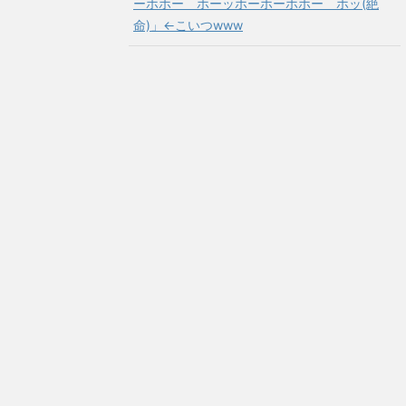
ーホホー ホーッホーホーホホー ホッ(絶
命)」←こいつwww