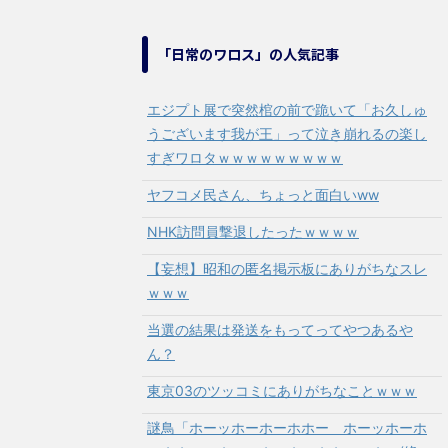
「日常のワロス」の人気記事
エジプト展で突然棺の前で跪いて「お久しゅ
うございます我が王」って泣き崩れるの楽し
すぎワロタｗｗｗｗｗｗｗｗｗ
ヤフコメ民さん、ちょっと面白いww
NHK訪問員撃退したったｗｗｗｗ
【妄想】昭和の匿名掲示板にありがちなスレ
ｗｗｗ
当選の結果は発送をもってってやつあるや
ん？
東京03のツッコミにありがちなことｗｗｗ
謎鳥「ホーッホーホーホホー ホーッホーホ