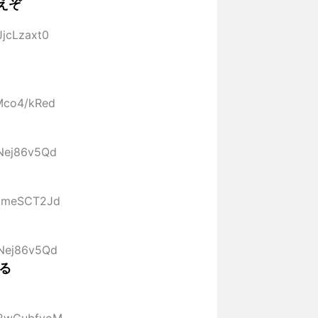
えぞ
JjcLzaxt0
:Mco4/kRed
:Nej86v5Qd
:zmeSCT2Jd
:Nej86v5Qd
る