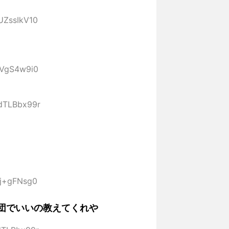
:UZssIkV10
:UVgS4w9i0
:dTLBbx99r
4j+gFNsg0
団でいいの教えてくれや