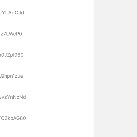
:6JYLAdCJd
i9z7LWcP0
:a0JZpl980
:AQhpn1zua
:wvzYnNcNd
:FO2koAG80