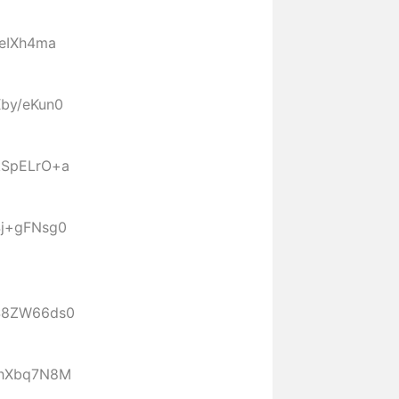
jeIXh4ma
Xby/eKun0
:kSpELrO+a
:4j+gFNsg0
:S8ZW66ds0
:RhXbq7N8M