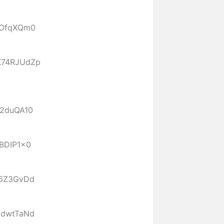
r6OfqXQm0
:X74RJUdZp
r2duQA10
UBDIP1x0
/h6Z3GvDd
J9dwtTaNd