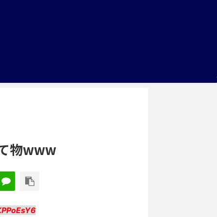
て物www
KPPoEsY6