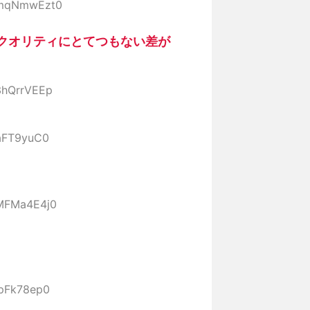
D:mqNmwEzt0
クオリティにとてつもない差が
:3hQrrVEEp
7aFT9yuC0
:MFMa4E4j0
ipFk78ep0