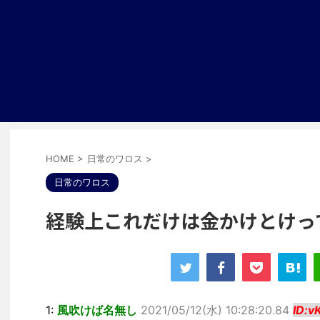
HOME
>
日常のワロス
>
日常のワロス
経験上これだけは金かけとけっ
1:
風吹けば名無し
2021/05/12(水) 10:28:20.84
ID:v