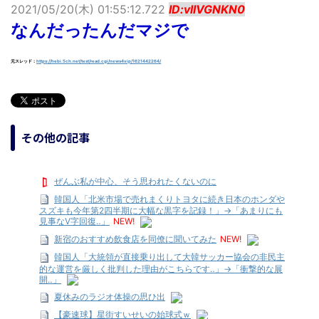
2021/05/20(木) 01:55:12.722
ID:vlIVGNKN0
なんだったんだマジで
元スレッド：
https://hebi.5ch.net/test/read.cgi/news4vip/1621442264/
その他の記事
ぜんぶ私が中心、そう思われたくないのに
韓国人「北米市場で売れまくりトヨタに続き日本のホンダや
スズキも今年第2四半期に大幅な黒字を記録！」→「あまりにも
見事なV字回復‥」
NEW!
新宿のおすすめ飲食店を同僚に聞いてみた
NEW!
韓国人「大統領が直接乗り出して大韓サッカー協会の非民主
的な運営を厳しく批判した理由がこちらです‥」→「衝撃的な展
開‥」
夏休みのラジオ体操の思ひ出
【豪速球】星街すいせいの始球式ｗ