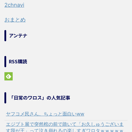
2chnavi
おまとめ
アンテナ
RSS購読
「日常のワロス」の人気記事
ヤフコメ民さん、ちょっと面白いww
エジプト展で突然棺の前で跪いて「お久しゅうございま
す我が王」って泣き崩れるの楽しすぎワロタｗｗｗｗｗ