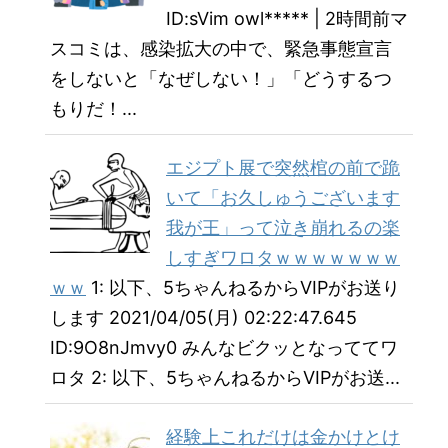
ID:sVim owl***** | 2時間前マ
スコミは、感染拡大の中で、緊急事態宣言
をしないと「なぜしない！」「どうするつ
もりだ！...
エジプト展で突然棺の前で跪
いて「お久しゅうございます
我が王」って泣き崩れるの楽
しすぎワロタｗｗｗｗｗｗｗ
ｗｗ
1: 以下、5ちゃんねるからVIPがお送り
します 2021/04/05(月) 02:22:47.645
ID:9O8nJmvy0 みんなビクッとなっててワ
ロタ 2: 以下、5ちゃんねるからVIPがお送...
経験上これだけは金かけとけ