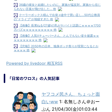
36歳の彼女と結婚したいのに、家族が猛反対。家族から信じ
られない言葉が飛び出した… 他
クーラーボックス積んで出発→途中で買い足し…50代公務員
の“ドライブ”が地獄すぎた 他
【画像】長濱ねる(27歳)の乳がヤバイと話題にｗｗｗｗ1700
万バズｗｗｗｗｗｗｗｗｗｗ 他
【画像】人気Vチューバーさん、とんでもない姿を披露ｗｗ
ｗｗｗｗｗｗｗｗ 他
【悲報】2050年の日本、独身ボッチ祭りが現実になるとか
ｗｗｗｗ 他
Powered by livedoor 相互RSS
「日常のワロス」の人気記事
ヤフコメ民さん、ちょっと面
白いww
1: 名無しさん＠おー
ぷん 21/04/30(金)01:03:44