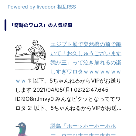
Powered by livedoor 相互RSS
「奇跡のワロス」の人気記事
エジプト展で突然棺の前で跪
いて「お久しゅうございます
我が王」って泣き崩れるの楽
しすぎワロタｗｗｗｗｗｗｗ
ｗｗ
1: 以下、5ちゃんねるからVIPがお送り
します 2021/04/05(月) 02:22:47.645
ID:9O8nJmvy0 みんなビクッとなっててワ
ロタ 2: 以下、5ちゃんねるからVIPがお送...
謎鳥「ホーッホーホーホホ
ー ホーッホーホーホホー