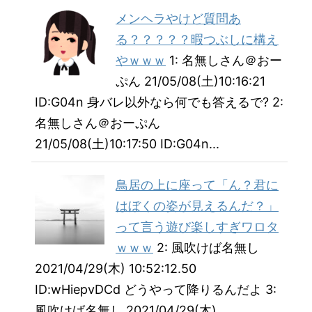
メンヘラやけど質問あ
る？？？？？暇つぶしに構え
やｗｗｗ
1: 名無しさん＠おー
ぷん 21/05/08(土)10:16:21
ID:G04n 身バレ以外なら何でも答えるで? 2:
名無しさん＠おーぷん
21/05/08(土)10:17:50 ID:G04n...
鳥居の上に座って「ん？君に
はぼくの姿が見えるんだ？」
って言う遊び楽しすぎワロタ
ｗｗｗ
2: 風吹けば名無し
2021/04/29(木) 10:52:12.50
ID:wHiepvDCd どうやって降りるんだよ 3:
風吹けば名無し 2021/04/29(木)