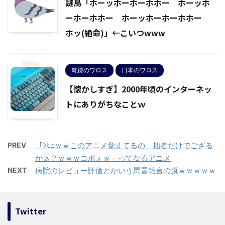
謎鳥「ホーッホーホーホホー ホーッホ
ーホーホホー ホーッホーホーホホー
ホッ(絶命)」←こいつwww
奇跡のワロス
日本のワロス
【懐かしすぎ】2000年頃のインターネッ
トにありがちなことｗ
PREV
「ﾝﾋｭｗｗこのアニメ覚えてるの、拙者だけでござる
かぁ？ｗｗｗコポォｗ」ってなるアニメ
NEXT
病院のレビュー評価とかいう罵詈雑言の嵐ｗｗｗｗｗ
Twitter