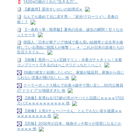
1420gの娘がくれた“生きる力”。
【豪速球】星街すいせいの始球式ｗ
なんでも舐めて元に戻す男・「栄光(グローリイ)」見参の
候！？
【一条莉々華：限界飯】夏色の生命、誕生の瞬間！甘々なホ
ットケーキ
韓国人「日本が東アジア地域で最も高い結婚率と出生率を維
持している理由に韓国人が衝撃！」→「これが日本の若者たちの
生活スタイル‥」
【画像】兎田ぺこら×宝鐘マリン：水着ガチャきｔら！水着
コンプリートできるのはぺこマリどっちだ！ぺこ！
36歳の彼女と結婚したいのに、家族が猛反対。家族から信じ
られない言葉が飛び出した… 他
クーラーボックス積んで出発→途中で買い足し…50代公務員
の“ドライブ”が地獄すぎた 他
【画像】長濱ねる(27歳)の乳がヤバイと話題にｗｗｗｗ1700
万バズｗｗｗｗｗｗｗｗｗｗ 他
【画像】人気Vチューバーさん、とんでもない姿を披露ｗｗ
ｗｗｗｗｗｗｗｗ 他
【悲報】2050年の日本、独身ボッチ祭りが現実になるとか
ｗｗｗｗ 他