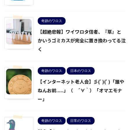
奇跡のワロス
【超絶悲報】ワイワロタ信者、『草』と
かいうゴミカスが完全に置き換わってる泣
く
奇跡のワロス
日本のワロス
【インターネット老人会】彡(ﾟ)(ﾟ)「誰や
ねんお前.....」（ ´∀｀）「オマエモナ
ー」
奇跡のワロス
日常のワロス