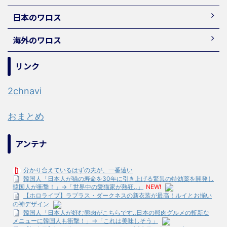
日本のワロス
海外のワロス
リンク
2chnavi
おまとめ
アンテナ
分かり合えているはずの夫が、一番遠い
韓国人「日本人が猫の寿命を30年に引き上げる驚異の特効薬を開発し
韓国人が衝撃！」→「世界中の愛猫家が熱狂‥」
NEW!
【ホロライブ】ラプラス・ダークネスの新衣装が最高！ルイとお揃い
の神デザイン
韓国人「日本人が好む熊肉がこちらです‥日本の熊肉グルメの斬新な
メニューに韓国人も衝撃！」→「これは美味しそう」