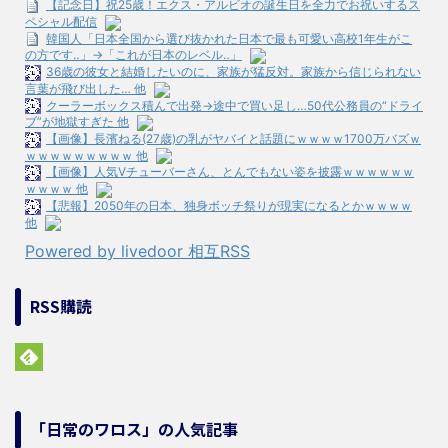
【記念日】祝25歳！エクス・アルビオの誕生日を全力でお祝いするス
ペシャル配信
韓国人「日本全国から選び抜かれた日本で最も可愛い高校1年生がこ
の方です‥」→「これが日本のレベル‥」
36歳の彼女と結婚したいのに、家族が猛反対。家族から信じられない
言葉が飛び出した… 他
クーラーボックス積んで出発→途中で買い足し…50代公務員の“ドライ
ブ”が地獄すぎた 他
【画像】長濱ねる(27歳)の乳がヤバイと話題にｗｗｗｗ1700万バズｗ
ｗｗｗｗｗｗｗｗｗ 他
【画像】人気Vチューバーさん、とんでもない姿を披露ｗｗｗｗｗｗ
ｗｗｗｗ 他
【悲報】2050年の日本、独身ボッチ祭りが現実になるとかｗｗｗｗ
他
Powered by livedoor 相互RSS
RSS購読
「日常のワロス」の人気記事